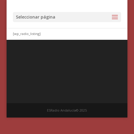
Seleccionar página
[wp_radio_listing]
ESRadio Andalucía© 2025